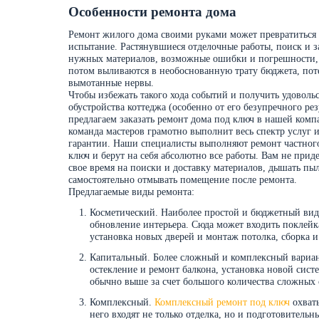
Особенности ремонта дома
Ремонт жилого дома своими руками может превратиться 
испытание. Растянувшиеся отделочные работы, поиск и з
нужных материалов, возможные ошибки и погрешности,
потом выливаются в необоснованную трату бюджета, пот
вымотанные нервы.
Чтобы избежать такого хода событий и получить удовольс
обустройства коттеджа (особенно от его безупречного резу
предлагаем заказать ремонт дома под ключ в нашей ком
команда мастеров грамотно выполнит весь спектр услуг и
гарантии. Наши специалисты выполняют ремонт частног
ключ и берут на себя абсолютно все работы. Вам не приде
свое время на поиски и доставку материалов, дышать пы
самостоятельно отмывать помещение после ремонта.
Предлагаемые виды ремонта:
Косметический. Наиболее простой и бюджетный вид 
обновление интерьера. Сюда может входить поклейка
установка новых дверей и монтаж потолка, сборка 
Капитальный. Более сложный и комплексный вариант
остекление и ремонт балкона, установка новой сис
обычно выше за счет большого количества сложных 
Комплексный.
Комплексный ремонт под ключ
охваты
него входят не только отделка, но и подготовительн