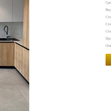
Сро
Вид
Сто
Сто
Сто
Про
Отв