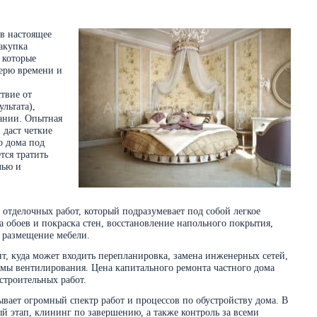
в настоящее
акупка
 которые
ерю времени и
твие от
льтата),
пании. Опытная
 даст четкие
о дома под
тся тратить
лью и
отделочных работ, который подразумевает под собой легкое
 обоев и покраска стен, восстановление напольного покрытия,
и размещение мебели.
, куда может входить перепланировка, замена инженерных сетей,
темы вентилирования. Цена капитального ремонта частного дома
строительных работ.
вает огромный спектр работ и процессов по обустройству дома. В
ый этап, клининг по завершению, а также контроль за всеми